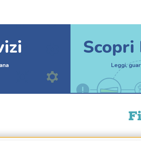
vizi
Scopri
enana
Leggi, guar
i
F