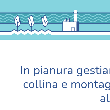
In pianura gestiam
collina e montag
a