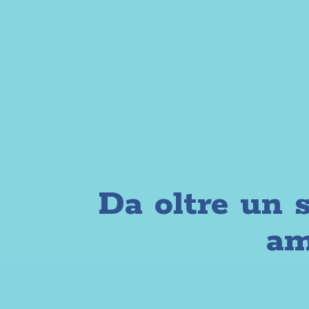
Vai al contenuto
Da oltre un s
am