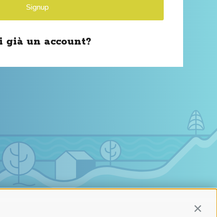
Signup
i già un account?
Contin