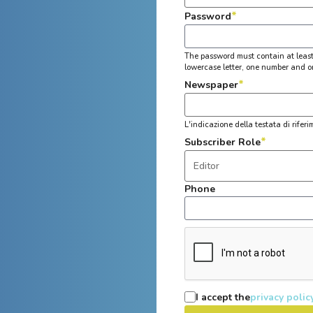
*
Password
The password must contain at least 
lowercase letter, one number and o
*
Newspaper
L'indicazione della testata di rifer
*
Subscriber Role
Phone
I accept the
privacy polic