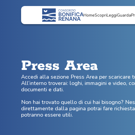
Vai al contenuto
Home
Scopri
Leggi
Guarda
P
Press Area
Accedi alla sezione Press Area per scaricare tutt
All’interno troverai: loghi, immagini e video, 
documenti e dati.
Non hai trovato quello di cui hai bisogno? Ne
direttamente dalla pagina potrai fare richiesta 
potranno essere utili.