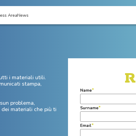
ress Area
News
R
i i materiali utili.
comunicati stampa,
*
Name
ssun problema,
*
Surname
dei materiali che più ti
*
Email