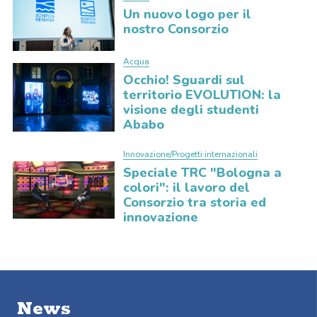
Un nuovo logo per il
nostro Consorzio
Acqua
Occhio! Sguardi sul
territorio EVOLUTION: la
visione degli studenti
Ababo
Innovazione/Progetti internazionali
Speciale TRC "Bologna a
colori": il lavoro del
Consorzio tra storia ed
innovazione
News