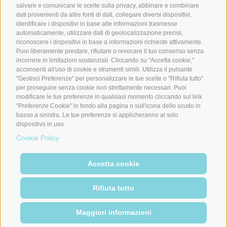
Leggi
salvare e comunicare le scelte sulla privacy, abbinare e combinare
Guarda
dati provenienti da altre fonti di dati, collegare diversi dispositivi,
Press Area
identificare i dispositivi in base alle informazioni trasmesse
OUR SERVICES
Servizi
automaticamente, utilizzare dati di geolocalizzazione precisi,
riconoscere i dispositivi in base a informazioni richieste attivamente.
News
Puoi liberamente prestare, rifiutare o revocare il tuo consenso senza
FOLLOW US
Facebook
incorrere in limitazioni sostanziali. Cliccando su "Accetta cookie,"
Instagram
acconsenti all'uso di cookie e strumenti simili. Utilizza il pulsante
Linkedin
"Gestisci Preferenze" per personalizzare le tue scelte o "Rifiuta tutto"
Youtube
per proseguire senza cookie non strettamente necessari. Puoi
modificare le tue preferenze in qualsiasi momento cliccando sul link
"Preferenze Cookie" in fondo alla pagina o sull'icona dello scudo in
basso a sinistra. Le tue preferenze si applicheranno al solo
Newsletter
dispositivo in uso.
Cookie Policy
Accetta cookie
Rifiuta tutto
Copyright @ 2026 - Tutti i diritti sono riservati |
Cookies e Privacy
|
Maggiori informazioni
Amministrazione Trasparente
| Made by
Jumpgroup S.r.l.