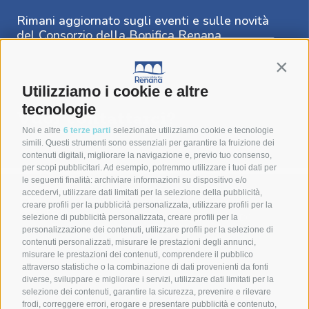
Rimani aggiornato sugli eventi e sulle novità
del Consorzio della Bonifica Renana
Contin
Utilizziamo i cookie e altre
tecnologie
Vuoi contattarci?
Noi e altre
6 terze parti
selezionate utilizziamo cookie e tecnologie
simili. Questi strumenti sono essenziali per garantire la fruizione dei
contenuti digitali, migliorare la navigazione e, previo tuo consenso,
per scopi pubblicitari. Ad esempio, potremmo utilizzare i tuoi dati per
le seguenti finalità: archiviare informazioni su dispositivo e/o
accedervi, utilizzare dati limitati per la selezione della pubblicità,
Consorzio della Bonifica Renana
creare profili per la pubblicità personalizzata, utilizzare profili per la
Via S. Stefano, 56 40125 Bologna (BO)
selezione di pubblicità personalizzata, creare profili per la
C.F. 91313990375 | PEC
bonificarenana@pec.it
personalizzazione dei contenuti, utilizzare profili per la selezione di
contenuti personalizzati, misurare le prestazioni degli annunci,
Contatti
misurare le prestazioni dei contenuti, comprendere il pubblico
attraverso statistiche o la combinazione di dati provenienti da fonti
diverse, sviluppare e migliorare i servizi, utilizzare dati limitati per la
selezione dei contenuti, garantire la sicurezza, prevenire e rilevare
DISCOVER BONIFICA RENANA
Home
frodi, correggere errori, erogare e presentare pubblicità e contenuto,