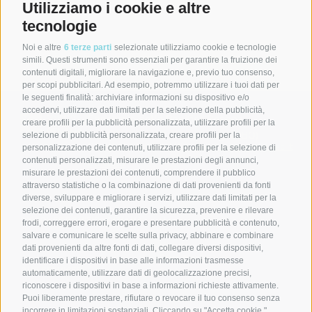
Utilizziamo i cookie e altre
tecnologie
Vuoi contattarci?
Noi e altre
6 terze parti
selezionate utilizziamo cookie e tecnologie
simili. Questi strumenti sono essenziali per garantire la fruizione dei
contenuti digitali, migliorare la navigazione e, previo tuo consenso,
per scopi pubblicitari. Ad esempio, potremmo utilizzare i tuoi dati per
le seguenti finalità: archiviare informazioni su dispositivo e/o
accedervi, utilizzare dati limitati per la selezione della pubblicità,
Consorzio della Bonifica Renana
creare profili per la pubblicità personalizzata, utilizzare profili per la
Via S. Stefano, 56 40125 Bologna (BO)
selezione di pubblicità personalizzata, creare profili per la
C.F. 91313990375 | PEC
bonificarenana@pec.it
personalizzazione dei contenuti, utilizzare profili per la selezione di
contenuti personalizzati, misurare le prestazioni degli annunci,
Contatti
misurare le prestazioni dei contenuti, comprendere il pubblico
attraverso statistiche o la combinazione di dati provenienti da fonti
diverse, sviluppare e migliorare i servizi, utilizzare dati limitati per la
selezione dei contenuti, garantire la sicurezza, prevenire e rilevare
DISCOVER BONIFICA RENANA
Home
frodi, correggere errori, erogare e presentare pubblicità e contenuto,
Leggi
salvare e comunicare le scelte sulla privacy, abbinare e combinare
Guarda
dati provenienti da altre fonti di dati, collegare diversi dispositivi,
Press Area
identificare i dispositivi in base alle informazioni trasmesse
OUR SERVICES
Servizi
automaticamente, utilizzare dati di geolocalizzazione precisi,
riconoscere i dispositivi in base a informazioni richieste attivamente.
News
Puoi liberamente prestare, rifiutare o revocare il tuo consenso senza
FOLLOW US
Facebook
incorrere in limitazioni sostanziali. Cliccando su "Accetta cookie,"
Instagram