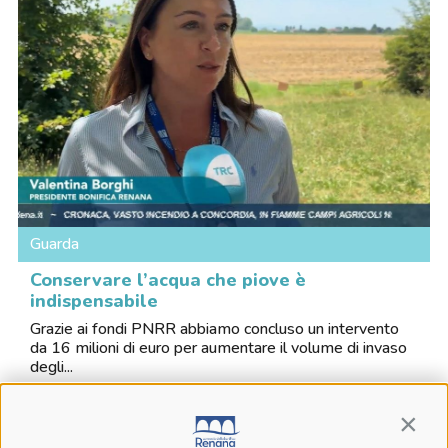
Guarda
Conservare l’acqua che piove è
indispensabile
Grazie ai fondi PNRR abbiamo concluso un intervento
da 16 milioni di euro per aumentare il volume di invaso
degli...
Contin