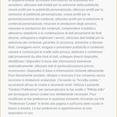
le seguenti finalità: archiviare informazioni su dispositivo e/o
accedervi, utilizzare dati limitati per la selezione della pubblicità,
Consorzio della Bonifica Renana
creare profili per la pubblicità personalizzata, utilizzare profili per la
Via S. Stefano, 56 40125 Bologna (BO)
selezione di pubblicità personalizzata, creare profili per la
C.F. 91313990375 | PEC
bonificarenana@pec.it
personalizzazione dei contenuti, utilizzare profili per la selezione di
contenuti personalizzati, misurare le prestazioni degli annunci,
Contatti
misurare le prestazioni dei contenuti, comprendere il pubblico
attraverso statistiche o la combinazione di dati provenienti da fonti
diverse, sviluppare e migliorare i servizi, utilizzare dati limitati per la
selezione dei contenuti, garantire la sicurezza, prevenire e rilevare
DISCOVER BONIFICA RENANA
Home
frodi, correggere errori, erogare e presentare pubblicità e contenuto,
Leggi
salvare e comunicare le scelte sulla privacy, abbinare e combinare
Guarda
dati provenienti da altre fonti di dati, collegare diversi dispositivi,
Press Area
identificare i dispositivi in base alle informazioni trasmesse
OUR SERVICES
Servizi
automaticamente, utilizzare dati di geolocalizzazione precisi,
News
riconoscere i dispositivi in base a informazioni richieste attivamente.
Puoi liberamente prestare, rifiutare o revocare il tuo consenso senza
FOLLOW US
Facebook
incorrere in limitazioni sostanziali. Cliccando su "Accetta cookie,"
Instagram
acconsenti all'uso di cookie e strumenti simili. Utilizza il pulsante
Linkedin
"Gestisci Preferenze" per personalizzare le tue scelte o "Rifiuta tutto"
Youtube
per proseguire senza cookie non strettamente necessari. Puoi
modificare le tue preferenze in qualsiasi momento cliccando sul link
"Preferenze Cookie" in fondo alla pagina o sull'icona dello scudo in
basso a sinistra. Le tue preferenze si applicheranno al solo
Newsletter
dispositivo in uso.