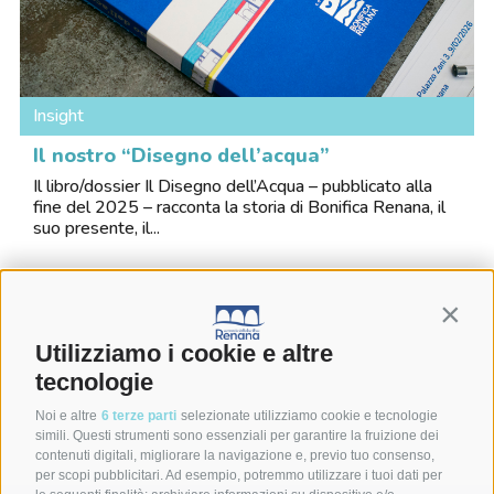
Insight
Il nostro “Disegno dell’acqua”
Il libro/dossier Il Disegno dell’Acqua – pubblicato alla
fine del 2025 – racconta la storia di Bonifica Renana, il
suo presente, il...
Contin
Utilizziamo i cookie e altre
tecnologie
Vuoi contattarci?
Noi e altre
6 terze parti
selezionate utilizziamo cookie e tecnologie
simili. Questi strumenti sono essenziali per garantire la fruizione dei
contenuti digitali, migliorare la navigazione e, previo tuo consenso,
per scopi pubblicitari. Ad esempio, potremmo utilizzare i tuoi dati per