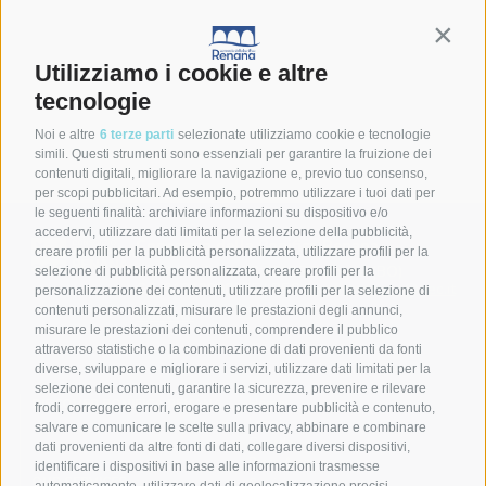
Contin
Utilizziamo i cookie e altre
tecnologie
Vuoi contattarci?
Noi e altre
6 terze parti
selezionate utilizziamo cookie e tecnologie
simili. Questi strumenti sono essenziali per garantire la fruizione dei
contenuti digitali, migliorare la navigazione e, previo tuo consenso,
per scopi pubblicitari. Ad esempio, potremmo utilizzare i tuoi dati per
le seguenti finalità: archiviare informazioni su dispositivo e/o
accedervi, utilizzare dati limitati per la selezione della pubblicità,
Consorzio della Bonifica Renana
creare profili per la pubblicità personalizzata, utilizzare profili per la
Via S. Stefano, 56 40125 Bologna (BO)
selezione di pubblicità personalizzata, creare profili per la
C.F. 91313990375 | PEC
bonificarenana@pec.it
personalizzazione dei contenuti, utilizzare profili per la selezione di
contenuti personalizzati, misurare le prestazioni degli annunci,
Contatti
misurare le prestazioni dei contenuti, comprendere il pubblico
attraverso statistiche o la combinazione di dati provenienti da fonti
diverse, sviluppare e migliorare i servizi, utilizzare dati limitati per la
selezione dei contenuti, garantire la sicurezza, prevenire e rilevare
DISCOVER BONIFICA RENANA
Home
frodi, correggere errori, erogare e presentare pubblicità e contenuto,
Leggi
salvare e comunicare le scelte sulla privacy, abbinare e combinare
Guarda
dati provenienti da altre fonti di dati, collegare diversi dispositivi,
Press Area
identificare i dispositivi in base alle informazioni trasmesse
OUR SERVICES
Servizi
automaticamente, utilizzare dati di geolocalizzazione precisi,