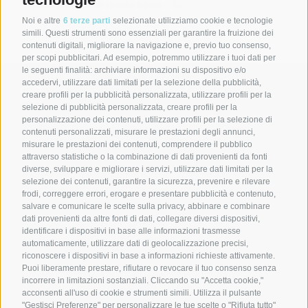
principalmente quella idrica – è...
Noi e altre
6 terze parti
selezionate utilizziamo cookie e tecnologie
simili. Questi strumenti sono essenziali per garantire la fruizione dei
contenuti digitali, migliorare la navigazione e, previo tuo consenso,
per scopi pubblicitari. Ad esempio, potremmo utilizzare i tuoi dati per
le seguenti finalità: archiviare informazioni su dispositivo e/o
accedervi, utilizzare dati limitati per la selezione della pubblicità,
Consorzio della Bonifica Renana
creare profili per la pubblicità personalizzata, utilizzare profili per la
Via S. Stefano, 56 40125 Bologna (BO)
selezione di pubblicità personalizzata, creare profili per la
C.F. 91313990375 | PEC
bonificarenana@pec.it
personalizzazione dei contenuti, utilizzare profili per la selezione di
contenuti personalizzati, misurare le prestazioni degli annunci,
Contatti
misurare le prestazioni dei contenuti, comprendere il pubblico
attraverso statistiche o la combinazione di dati provenienti da fonti
diverse, sviluppare e migliorare i servizi, utilizzare dati limitati per la
selezione dei contenuti, garantire la sicurezza, prevenire e rilevare
DISCOVER BONIFICA RENANA
Home
frodi, correggere errori, erogare e presentare pubblicità e contenuto,
Leggi
salvare e comunicare le scelte sulla privacy, abbinare e combinare
Guarda
dati provenienti da altre fonti di dati, collegare diversi dispositivi,
Press Area
identificare i dispositivi in base alle informazioni trasmesse
OUR SERVICES
Servizi
automaticamente, utilizzare dati di geolocalizzazione precisi,
riconoscere i dispositivi in base a informazioni richieste attivamente.
News
Puoi liberamente prestare, rifiutare o revocare il tuo consenso senza
FOLLOW US
Facebook
incorrere in limitazioni sostanziali. Cliccando su "Accetta cookie,"
Instagram
acconsenti all'uso di cookie e strumenti simili. Utilizza il pulsante
Linkedin
"Gestisci Preferenze" per personalizzare le tue scelte o "Rifiuta tutto"
Youtube