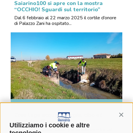
Saiarino100 si apre con la mostra
“OCCHIO! Sguardi sul territorio”
Dal 6 febbraio al 22 marzo 2025 il cortile d’onore
di Palazzo Zani ha ospitato...
Acqua
Cosa lega acqua, energia, cibo ed
Contin
ecosistemi?
Utilizziamo i cookie e altre
La questione della “lotta” per le risorse – tra cui
tecnologie