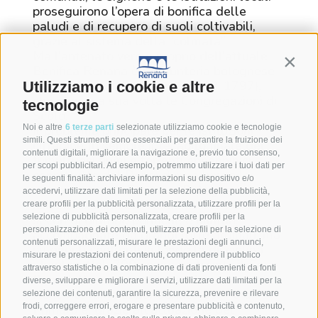
proseguirono l’opera di bonifica delle
paludi e di recupero di suoli coltivabili,
grazie al sistema della “colmata”.
Ma l’antenato vero e proprio dell’attuale
Contin
Bonifica Renana è l’Assunteria bolognese
dei Confini e delle Acque (1518-1797),
Utilizziamo i cookie e altre
che riuniva a sua volta le Congregazioni di
tecnologie
Scolo.
Noi e altre
6 terze parti
selezionate utilizziamo cookie e tecnologie
Il problema principale per le istituzioni
simili. Questi strumenti sono essenziali per garantire la fruizione dei
cittadine fu sempre il recapito finale dei
contenuti digitali, migliorare la navigazione e, previo tuo consenso,
tumultuosi fiumi e torrenti appenninici,
per scopi pubblicitari. Ad esempio, potremmo utilizzare i tuoi dati per
soprattutto del Reno: durò a lungo la
le seguenti finalità: archiviare informazioni su dispositivo e/o
controversia tra Ferrara e Bologna
accedervi, utilizzare dati limitati per la selezione della pubblicità,
sull’immissione del Reno nel Po. Furono
creare profili per la pubblicità personalizzata, utilizzare profili per la
selezione di pubblicità personalizzata, creare profili per la
secoli di diatribe politiche e militari,
personalizzazione dei contenuti, utilizzare profili per la selezione di
accompagnate da grandi rotte arginali, ma
contenuti personalizzati, misurare le prestazioni degli annunci,
su questi confronti si fondò la disciplina
misurare le prestazioni dei contenuti, comprendere il pubblico
idraulica.Nel ’700 venne realizzato il Cavo
attraverso statistiche o la combinazione di dati provenienti da fonti
Benedettino per incanalare le acque del
diverse, sviluppare e migliorare i servizi, utilizzare dati limitati per la
Reno nel ramo abbandonato del Po di
selezione dei contenuti, garantire la sicurezza, prevenire e rilevare
frodi, correggere errori, erogare e presentare pubblicità e contenuto,
Primaro e, grazie all’attuazione del