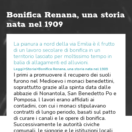
Bonifica Renana, una storia
nata nel 1909
La pianura a nord della via Emilia è il frutto
di un lavoro secolare di bonifica in un
territorio lasciato per moltissimo tempo in
balia di allagamenti ed alluvioni.
>
>
Leggi
Storia
Bonifica Renana, una storia nata nel 1909
I primi a promuovere il recupero dei suoli
furono nel Medioevo i monaci benedettini,
soprattutto grazie alla spinta data dalle
abbazie di Nonantola, San Benedetto Po e
Pomposa. l lavori erano affidati ai
contadini, con cui i monaci stipulavano
contratti di lungo periodo, basati sul patto
di curare i canali e le opere di bonifica.
Successivamente le autorità civiche
comunali, le signorie e le istituzioni locali