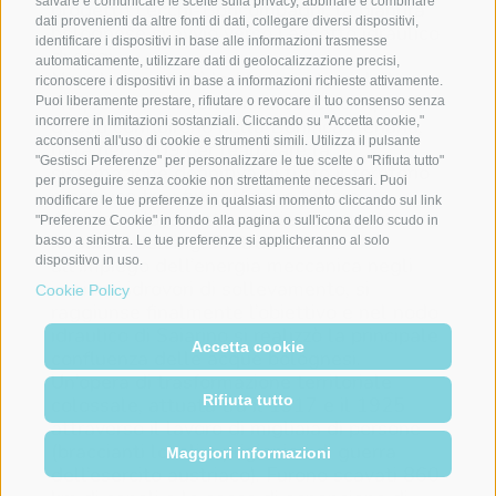
salvare e comunicare le scelte sulla privacy, abbinare e combinare
progetto Lecchi-Boncompagni, la pianura
dati provenienti da altre fonti di dati, collegare diversi dispositivi,
bolognese si avviò verso l’assetto idraulico
identificare i dispositivi in base alle informazioni trasmesse
di oggi.
automaticamente, utilizzare dati di geolocalizzazione precisi,
Napoleone istituì la Magistratura delle
riconoscere i dispositivi in base a informazioni richieste attivamente.
Acque con i Circondari idraulici: cinque di
Puoi liberamente prestare, rifiutare o revocare il tuo consenso senza
incorrere in limitazioni sostanziali. Cliccando su "Accetta cookie,"
questi confluirono nella Bonifica Renana,
acconsenti all'uso di cookie e strumenti simili. Utilizza il pulsante
nata nel 1909 per realizzare la
"Gestisci Preferenze" per personalizzare le tue scelte o "Rifiuta tutto"
sistemazione definitiva di tutto il territorio
per proseguire senza cookie non strettamente necessari. Puoi
racchiuso tra i fiumi Reno e Sillaro.
modificare le tue preferenze in qualsiasi momento cliccando sul link
Ad inizio Novecento, grazie al progetto
"Preferenze Cookie" in fondo alla pagina o sull'icona dello scudo in
idraulico dell’ing. Pietro Pasini e
basso a sinistra. Le tue preferenze si applicheranno al solo
dispositivo in uso.
all’impiego dell’energia meccanica negli
impianti idrovori di sollevamento, si
Cookie Policy
raggiunse finalmente l’obiettivo e nel nodo
idraulico di Saiarino si realizzò la principale
Accetta cookie
confluenza delle acque bolognesi.
Un’opera di trasformazione territoriale
Rifiuta tutto
colossale, attuata tra il 1917 e il 1925
attraverso il lavoro di migliaia di persone
(braccianti locali e prigionieri di guerra
Maggiori informazioni
dell’esercito austriaco). Furono scavati 860