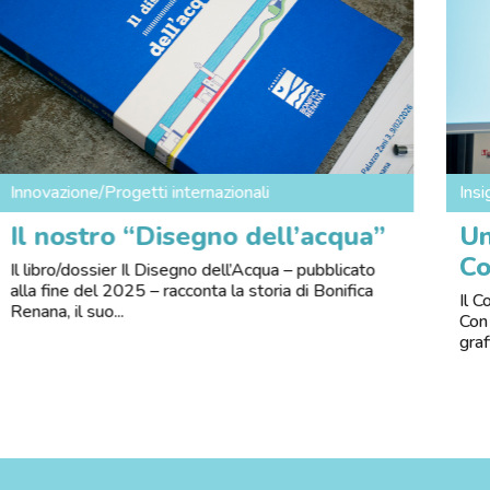
Insi
Innovazione/Progetti internazionali
Un
Il nostro “Disegno dell’acqua”
Co
Il libro/dossier Il Disegno dell’Acqua – pubblicato
alla fine del 2025 – racconta la storia di Bonifica
Il 
Renana, il suo...
Con
gra