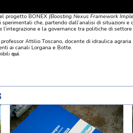
 del progetto BONEX
(Boosting Nexus Framework Implem
rimentali che, partendo dall’analisi di situazioni e dis
are l’integrazione e la governance tra politiche di settor
 il professor Attilio Toscano, docente di idraulica agrar
erenti ai canali Lorgana e Botte.
ibili
qui
.
s