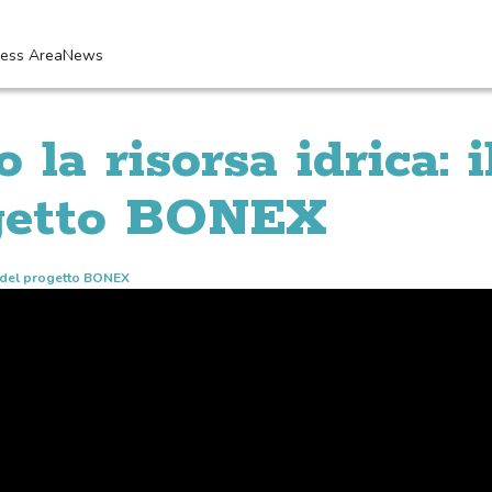
ress Area
News
 la risorsa idrica: 
ogetto BONEX
no del progetto BONEX