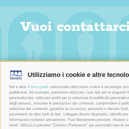
Vuoi contattarc
Utilizziamo i cookie e altre tecnol
Noi e altre
6 terze parti
selezionate utilizziamo cookie e tecnologie simil
Consorzio della Bonifica Renana
pubblicitari. Ad esempio, potremmo utilizzare i tuoi dati per le seguenti fin
Via S. Stefano, 56 40125 Bologna (BO)
personalizzata, utilizzare profili per la selezione di pubblicità personaliz
C.F. 91313990375 | PEC
bonificarenana@pec.it
degli annunci, misurare le prestazioni dei contenuti, comprendere il pubbli
Contatti
selezione dei contenuti, garantire la sicurezza, prevenire e rilevare frod
provenienti da altre fonti di dati, collegare diversi dispositivi, identific
informazioni richieste attivamente. Puoi liberamente prestare, rifiutare 
simili. Utilizza il pulsante "Gestisci Preferenze" per personalizzare le 