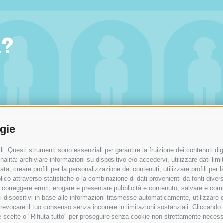
i?
ogie
DISCOVER BONIFICA RENANA
OUR SERVICES
FOLLOW US
Home
Servizi
Facebook
i. Questi strumenti sono essenziali per garantire la fruizione dei contenuti dig
alità: archiviare informazioni su dispositivo e/o accedervi, utilizzare dati limita
Leggi
News
Instagram
zata, creare profili per la personalizzazione dei contenuti, utilizzare profili per
Guarda
Linkedin
co attraverso statistiche o la combinazione di dati provenienti da fonti diverse, 
Press Area
Youtube
i, correggere errori, erogare e presentare pubblicità e contenuto, salvare e co
are i dispositivi in base alle informazioni trasmesse automaticamente, utilizzare 
o revocare il tuo consenso senza incorrere in limitazioni sostanziali. Cliccando
tue scelte o "Rifiuta tutto" per proseguire senza cookie non strettamente neces