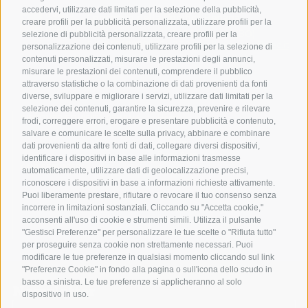
accedervi, utilizzare dati limitati per la selezione della pubblicità,
Consorzio della Bonifica Renana
creare profili per la pubblicità personalizzata, utilizzare profili per la
Via S. Stefano, 56 40125 Bologna (BO)
selezione di pubblicità personalizzata, creare profili per la
C.F. 91313990375 | PEC
bonificarenana@pec.it
personalizzazione dei contenuti, utilizzare profili per la selezione di
contenuti personalizzati, misurare le prestazioni degli annunci,
Contatti
misurare le prestazioni dei contenuti, comprendere il pubblico
attraverso statistiche o la combinazione di dati provenienti da fonti
diverse, sviluppare e migliorare i servizi, utilizzare dati limitati per la
selezione dei contenuti, garantire la sicurezza, prevenire e rilevare
DISCOVER BONIFICA RENANA
Home
frodi, correggere errori, erogare e presentare pubblicità e contenuto,
Leggi
salvare e comunicare le scelte sulla privacy, abbinare e combinare
Guarda
dati provenienti da altre fonti di dati, collegare diversi dispositivi,
Press Area
identificare i dispositivi in base alle informazioni trasmesse
OUR SERVICES
Servizi
automaticamente, utilizzare dati di geolocalizzazione precisi,
News
riconoscere i dispositivi in base a informazioni richieste attivamente.
Puoi liberamente prestare, rifiutare o revocare il tuo consenso senza
FOLLOW US
Facebook
incorrere in limitazioni sostanziali. Cliccando su "Accetta cookie,"
Instagram
acconsenti all'uso di cookie e strumenti simili. Utilizza il pulsante
Linkedin
"Gestisci Preferenze" per personalizzare le tue scelte o "Rifiuta tutto"
Youtube
per proseguire senza cookie non strettamente necessari. Puoi
modificare le tue preferenze in qualsiasi momento cliccando sul link
"Preferenze Cookie" in fondo alla pagina o sull'icona dello scudo in
basso a sinistra. Le tue preferenze si applicheranno al solo
Newsletter
dispositivo in uso.