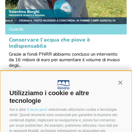
Guarda
Conservare l’acqua che piove è
indispensabile
Grazie ai fondi PNRR abbiamo concluso un intervento
da 16 milioni di euro per aumentare il volume di invaso
degli...
Contin
Utilizziamo i cookie e altre
tecnologie
Vuoi contattarci?
Noi e altre
6 terze parti
selezionate utilizziamo cookie e tecnologie
simili. Questi strumenti sono essenziali per garantire la fruizione dei
contenuti digitali, migliorare la navigazione e, previo tuo consenso,
per scopi pubblicitari. Ad esempio, potremmo utilizzare i tuoi dati per
le seguenti finalità: archiviare informazioni su dispositivo e/o